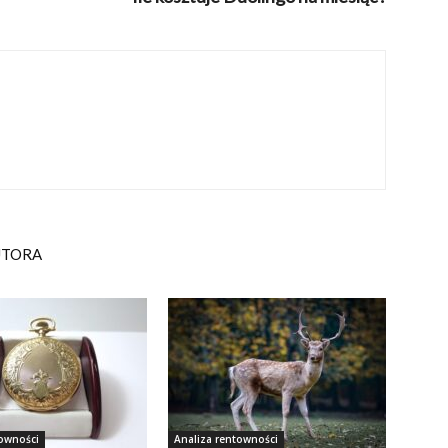
UTORA
towności
Analiza rentowności