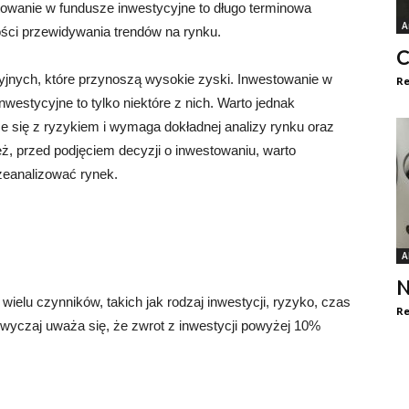
stowanie w fundusze inwestycyjne to długo terminowa
A
ności przewidywania trendów na rynku.
C
ycyjnych, które przynoszą wysokie zyski. Inwestowanie w
Re
nwestycyjne to tylko niektóre z nich. Warto jednak
że się z ryzykiem i wymaga dokładnej analizy rynku oraz
eż, przed podjęciem decyzji o inwestowaniu, warto
zeanalizować rynek.
A
N
wielu czynników, takich jak rodzaj inwestycji, ryzyko, czas
Re
azwyczaj uważa się, że zwrot z inwestycji powyżej 10%