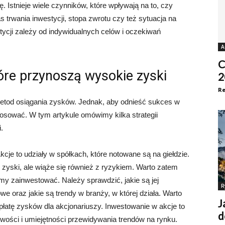
ę. Istnieje wiele czynników, które wpływają na to, czy
s trwania inwestycji, stopa zwrotu czy też sytuacja na
tycji zależy od indywidualnych celów i oczekiwań
A
C
tóre przynoszą wysokie zyski
2
Re
metod osiągania zysków. Jednak, aby odnieść sukces w
stosować. W tym artykule omówimy kilka strategii
.
kcje to udziały w spółkach, które notowane są na giełdzie.
zyski, ale wiąże się również z ryzykiem. Warto zatem
my zainwestować. Należy sprawdzić, jakie są jej
R
owe oraz jakie są trendy w branży, w której działa. Warto
J
łatę zysków dla akcjonariuszy. Inwestowanie w akcje to
d
iwości i umiejętności przewidywania trendów na rynku.