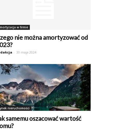
mortyzacja w firmie
zego nie można amortyzować od
023?
dakcja
-
30 maja 2024
ynek nieruchomości
ak samemu oszacować wartość
omu?