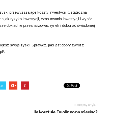
si zyski przewyższające koszty inwestycji. Ostateczna
h jak ryzyko inwestycji, czas trwania inwestycji i wybór
awsze dokładnie przeanalizować rynek i dokonać świadomej
ększ swoje zyski! Sprawdź, jaki jest dobry zwrot z
pl/.
ter
Następny artykuł
Ile kosztuje Duolingo na miesiąc?