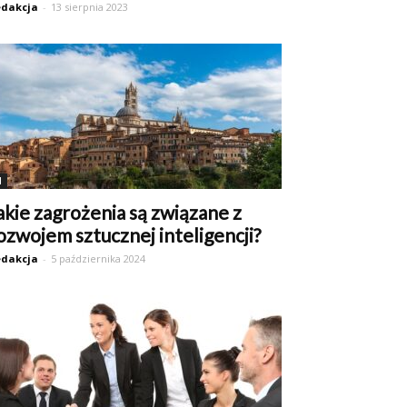
dakcja
-
13 sierpnia 2023
I
akie zagrożenia są związane z
ozwojem sztucznej inteligencji?
dakcja
-
5 października 2024