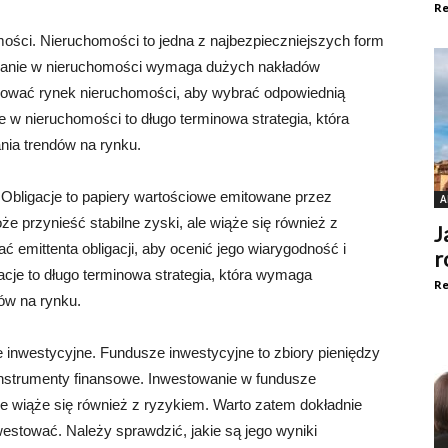
Re
mości. Nieruchomości to jedna z najbezpieczniejszych form
towanie w nieruchomości wymaga dużych nakładów
zować rynek nieruchomości, aby wybrać odpowiednią
e w nieruchomości to długo terminowa strategia, która
nia trendów na rynku.
e. Obligacje to papiery wartościowe emitowane przez
A
że przynieść stabilne zyski, ale wiąże się również z
J
 emittenta obligacji, aby ocenić jego wiarygodność i
r
acje to długo terminowa strategia, która wymaga
Re
dów na rynku.
e inwestycyjne. Fundusze inwestycyjne to zbiory pieniędzy
instrumenty finansowe. Inwestowanie w fundusze
e wiąże się również z ryzykiem. Warto zatem dokładnie
estować. Należy sprawdzić, jakie są jego wyniki