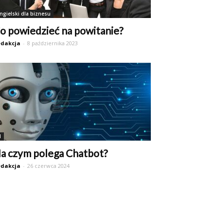
ngielski dla biznesu
o powiedzieć na powitanie?
dakcja
-
8 października 2023
I
a czym polega Chatbot?
dakcja
-
26 czerwca 2024