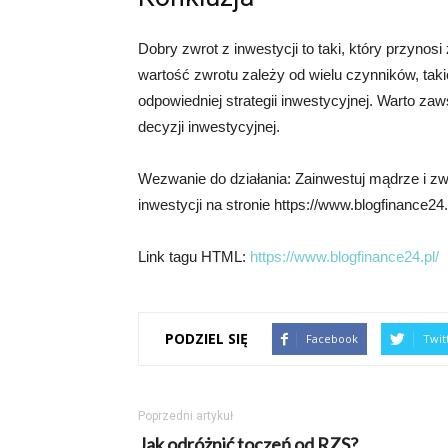
Dobry zwrot z inwestycji to taki, który przyno
wartość zwrotu zależy od wielu czynników, takic
odpowiedniej strategii inwestycyjnej. Warto z
decyzji inwestycyjnej.
Wezwanie do działania: Zainwestuj mądrze i zwi
inwestycji na stronie https://www.blogfinance24.
Link tagu HTML:
https://www.blogfinance24.pl/
PODZIEL SIĘ
Facebook
Twit
Poprzedni artykuł
Jak odróżnić toczeń od RZS?