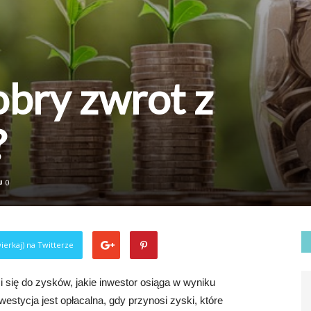
dobry zwrot z
?
0
ierkaj) na Twitterze
si się do zysków, jakie inwestor osiąga w wyniku
estycja jest opłacalna, gdy przynosi zyski, które