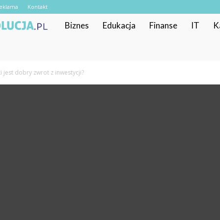
eklama
Kontakt
RekrutacyjnaRewolucja.pl
Biznes
Edukacja
Finanse
IT
K
ki jest dobry zwrot z inwestycji?