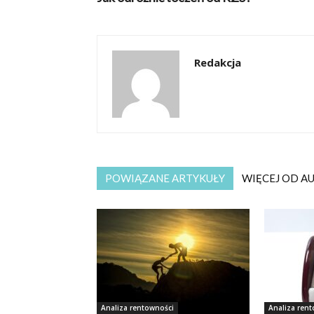
Redakcja
POWIĄZANE ARTYKUŁY
WIĘCEJ OD A
Analiza rentowności
Analiza ren