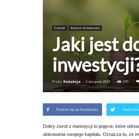
Finanse
Analiza rentowności
Jaki jest 
inwestycji
Przez
Redakcja
-
2 sierpnia 2023
575
Podziel się na Facebooku
Tweet (Ćw
Dobry zwrot z inwestycji to pojęcie, które odno
ulokowania swojego kapitału. Oznacza to, że inw