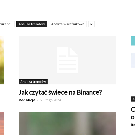
kurencji
Analiza trendów
Analiza wskaźnikowa
Analiza trendów
Jak czytać świece na Binance?
A
Redakcja
-
5 lutego 2024
C
o
Re