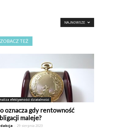
NAJNOWSZE
ZOBACZ TEŻ
naliza efektywności działalności
o oznacza gdy rentowność
bligacji maleje?
dakcja
-
29 sierpnia 2023