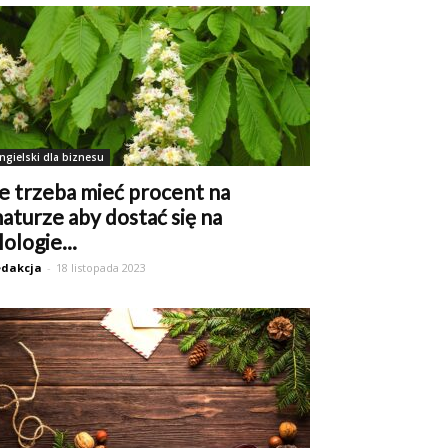
ngielski dla biznesu
le trzeba mieć procent na
aturze aby dostać się na
ilologie...
dakcja
-
18 listopada 2023