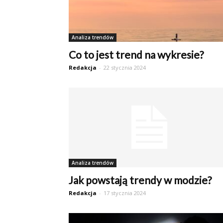
Analiza trendów
Co to jest trend na wykresie?
Redakcja
-
22 stycznia 2024
Analiza trendów
Jak powstają trendy w modzie?
Redakcja
-
17 stycznia 2024