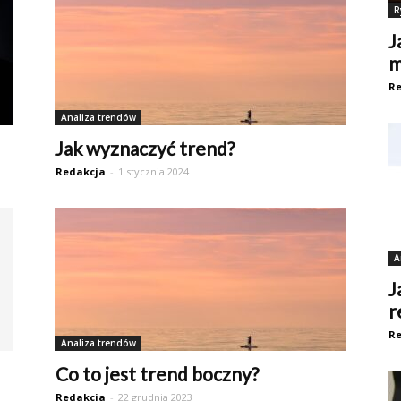
R
J
m
Re
Analiza trendów
Jak wyznaczyć trend?
Redakcja
-
1 stycznia 2024
A
J
r
Re
Analiza trendów
Co to jest trend boczny?
Redakcja
-
22 grudnia 2023