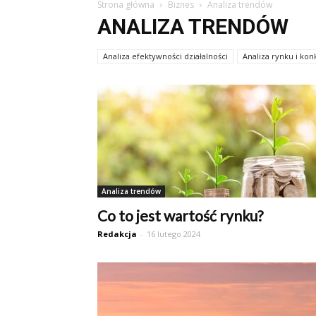
Strona główna
Biznes
Analiza trendów
ANALIZA TRENDÓW
Analiza efektywności działalności
Analiza rynku i kon
Analiza trendów
Co to jest wartość rynku?
Redakcja
-
16 lutego 2024