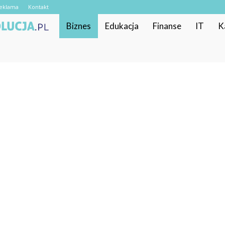
eklama
Kontakt
RekrutacyjnaRewolucja.pl
Biznes
Edukacja
Finanse
IT
K