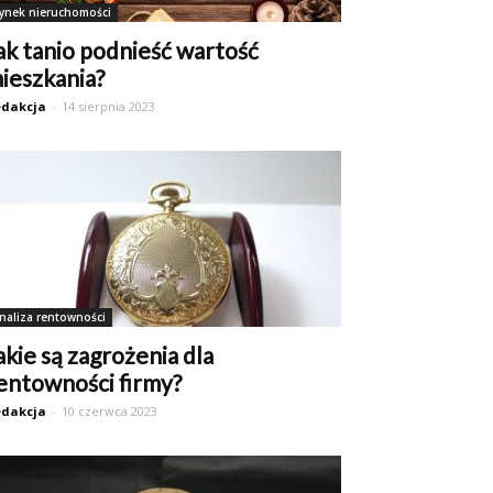
ynek nieruchomości
ak tanio podnieść wartość
ieszkania?
dakcja
-
14 sierpnia 2023
naliza rentowności
akie są zagrożenia dla
entowności firmy?
dakcja
-
10 czerwca 2023