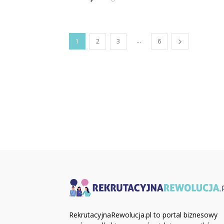
...
1
2
3
6
RekrutacyjnaRewolucja.pl to portal biznesowy