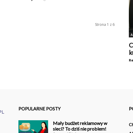
Strona 1 z 6
A
C
k
Re
POPULARNE POSTY
P
Mały budżet reklamowy w
C
sieci? To dziś nie problem!