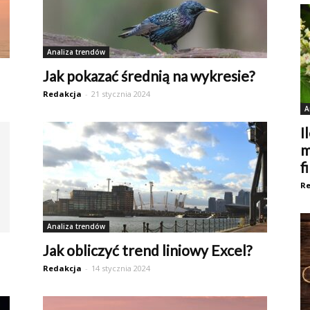
Analiza trendów
Jak pokazać średnią na wykresie?
Redakcja
-
21 stycznia 2024
A
I
m
f
Re
Analiza trendów
Jak obliczyć trend liniowy Excel?
Redakcja
-
14 stycznia 2024