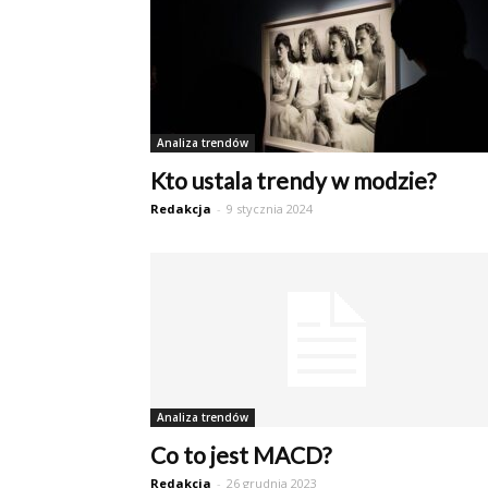
Analiza trendów
Kto ustala trendy w modzie?
Redakcja
-
9 stycznia 2024
Analiza trendów
Co to jest MACD?
Redakcja
-
26 grudnia 2023