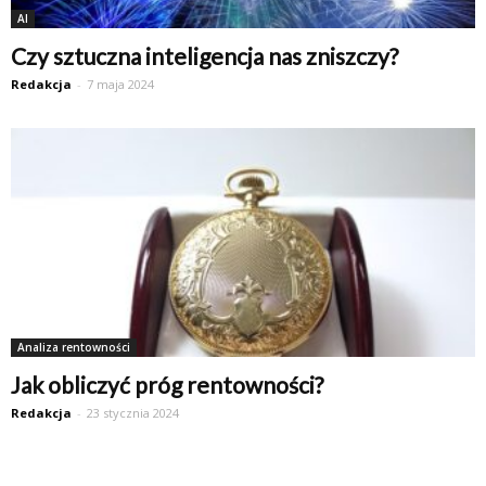
AI
Czy sztuczna inteligencja nas zniszczy?
Redakcja
-
7 maja 2024
Analiza rentowności
Jak obliczyć próg rentowności?
Redakcja
-
23 stycznia 2024