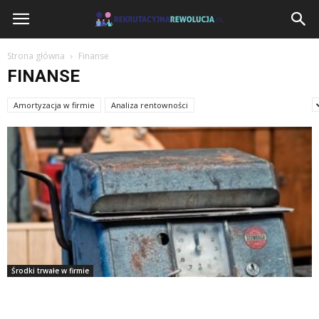
RekrutacyjnaRewolucja.pl
Strona główna
Finanse
FINANSE
Amortyzacja w firmie
Analiza rentowności
Analiza ryzyka finansowego
Środki trwałe w firmie