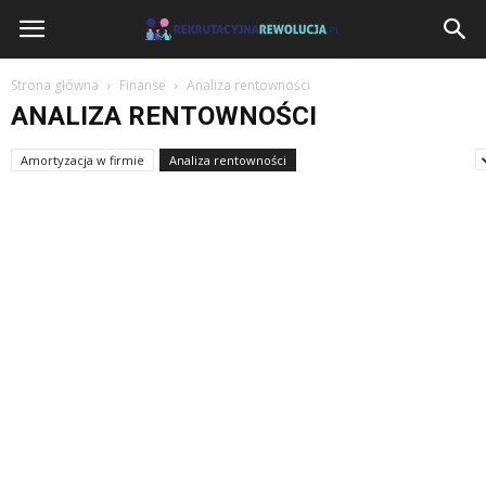
RekrutacyjnaRewolucja.pl
Strona główna
Finanse
Analiza rentowności
ANALIZA RENTOWNOŚCI
Amortyzacja w firmie
Analiza rentowności
Analiza ryzyka finansowego