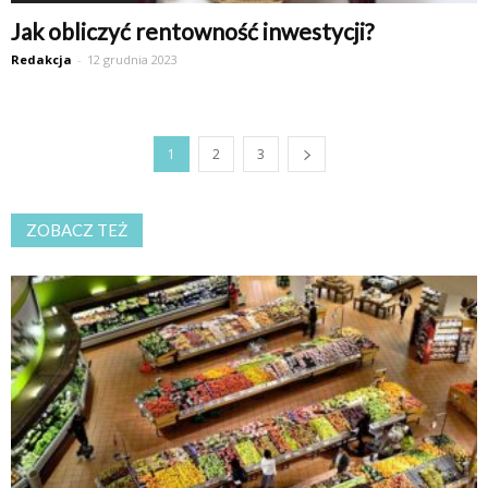
Jak obliczyć rentowność inwestycji?
Redakcja
-
12 grudnia 2023
1
2
3
ZOBACZ TEŻ