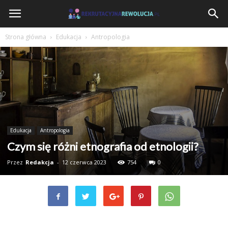
RekrutacyjnaRewolucja.pl
Strona główna
Edukacja
Antropologia
Edukacja
Antropologia
Czym się różni etnografia od etnologii?
Przez
Redakcja
-
12 czerwca 2023
754
0