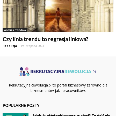
Analiza trendów
Czy linia trendu to regresja liniowa?
Redakcja
-
19 listopada 2023
RekrutacyjnaRewolucja.pl to portal biznesowy zarówno dla
biznesmenów jak i pracowników.
POPULARNE POSTY
Mały budżet reklamowy w sieci? To dziś nie