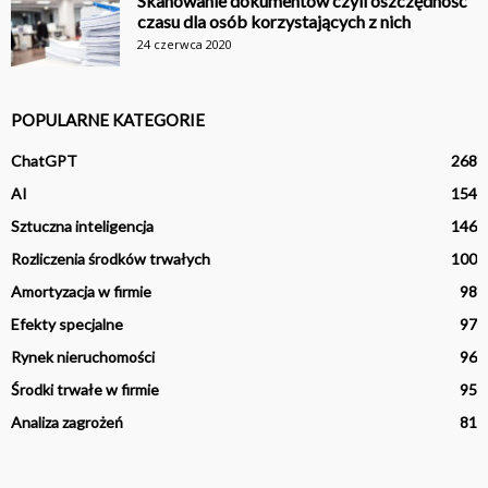
Skanowanie dokumentów czyli oszczędność
czasu dla osób korzystających z nich
24 czerwca 2020
POPULARNE KATEGORIE
ChatGPT
268
AI
154
Sztuczna inteligencja
146
Rozliczenia środków trwałych
100
Amortyzacja w firmie
98
Efekty specjalne
97
Rynek nieruchomości
96
Środki trwałe w firmie
95
Analiza zagrożeń
81