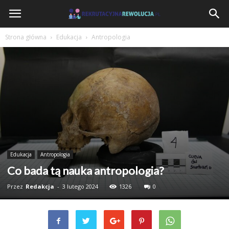
RekrutacyjnaRewolucja.pl
Strona główna
Edukacja
Antropologia
Edukacja
Antropologia
Co bada tą nauka antropologia?
Przez
Redakcja
-
3 lutego 2024
1326
0