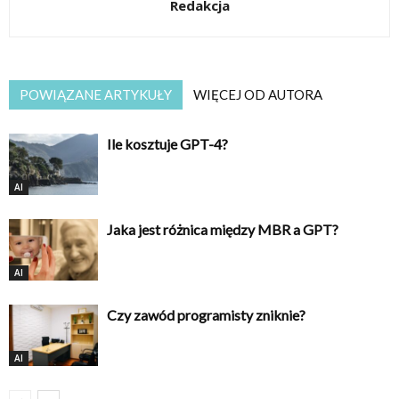
Redakcja
POWIĄZANE ARTYKUŁY
WIĘCEJ OD AUTORA
Ile kosztuje GPT-4?
AI
Jaka jest różnica między MBR a GPT?
AI
Czy zawód programisty zniknie?
AI