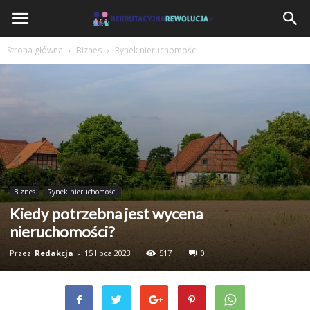
RekrutacyjnaRewolucja.pl
Strona główna
Biznes
Rynek nieruchomości
Biznes
Rynek nieruchomości
Kiedy potrzebna jest wycena
nieruchomości?
Przez
Redakcja
-
15 lipca 2023
517
0