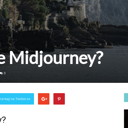
je Midjourney?
0
ierkaj) na Twitterze
y?