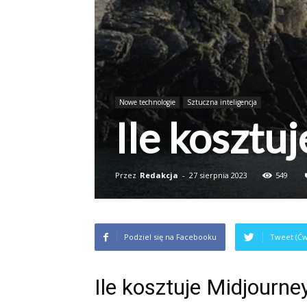
Nowe technologie
Sztuczna inteligencja
Ile kosztu
Przez
Redakcja
-
27 sierpnia 2023
549
Podziel się na Facebooku
Tweet (Ćw
Ile kosztuje Midjourne