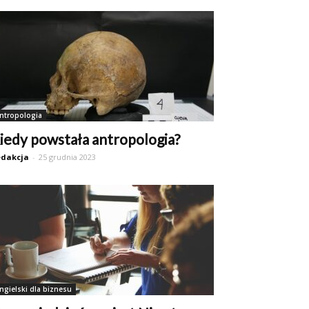
ntropologia
iedy powstała antropologia?
dakcja
-
25 grudnia 2023
ngielski dla biznesu