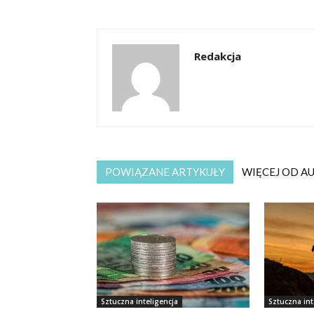
Redakcja
POWIĄZANE ARTYKUŁY
WIĘCEJ OD A
Sztuczna inteligencja
Sztuczna int