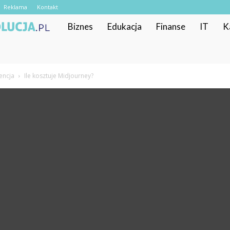
Reklama
Kontakt
RekrutacyjnaRewolucja.pl
Biznes
Edukacja
Finanse
IT
K
gencja
Ile kosztuje Midjourney?