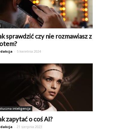
I
ak sprawdzić czy nie rozmawiasz z
otem?
dakcja
-
5 kwietnia 2024
ztuczna inteligencja
ak zapytać o coś AI?
dakcja
-
21 sierpnia 2023