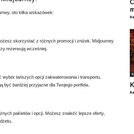
C
m
rney, oto kilka wskazówek:
Re
esz skorzystać z różnych promocji i zniżek. Midjourney
órzy rezerwują wcześniej.
R
 wybór tańszych opcji zakwaterowania i transportu.
K
ą być bardziej przyjazne dla Twojego portfela.
Re
nych pakietów i opcji. Możesz znaleźć lepsze oferty,
dżetu.