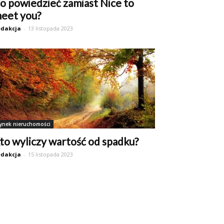
o powiedzieć zamiast Nice to
eet you?
dakcja
-
13 listopada 2023
ynek nieruchomości
to wyliczy wartość od spadku?
dakcja
-
15 listopada 2023