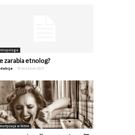
ntropologia
le zarabia etnolog?
dakcja
-
18 września 2023
mortyzacja w firmie