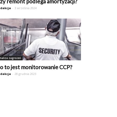
zy remont podlega amortyzacji?
dakcja
-
3 września 2024
naliza zagrożeń
o to jest monitorowanie CCP?
dakcja
-
28 grudnia 2023