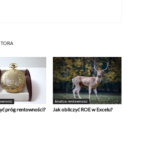
UTORA
towności
Analiza rentowności
zyć próg rentowności?
Jak obliczyć ROE w Excelu?