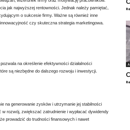
bowiązań, wizerunek firmy oraz motywację pracowników.
C
cia jak najwyższej rentowności. Jednak należy pamiętać,
Re
cydującym o sukcesie firmy. Ważne są również inne
, innowacyjność czy skuteczna strategia marketingowa.
ozwala na określenie efektywności działalności
A
tóre są niezbędne do dalszego rozwoju i inwestycji.
C
Re
e na generowanie zysków i utrzymanie jej stabilności
ć w rozwój, zwiększać zatrudnienie i wypłacać dywidendy
że prowadzić do trudności finansowych i nawet