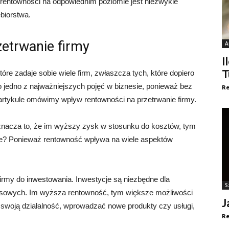
e rentowności na odpowiednim poziomie jest niezwykle
ębiorstwa.
etrwanie firmy
A
I
T
óre zadaje sobie wiele firm, zwłaszcza tych, które dopiero
 jedno z najważniejszych pojęć w biznesie, ponieważ bez
Re
 artykule omówimy wpływ rentowności na przetrwanie firmy.
nacza to, że im wyższy zysk w stosunku do kosztów, tym
ne? Ponieważ rentowność wpływa na wiele aspektów
irmy do inwestowania. Inwestycje są niezbędne dla
S
ansowych. Im wyższa rentowność, tym większe możliwości
J
 swoją działalność, wprowadzać nowe produkty czy usługi,
Re