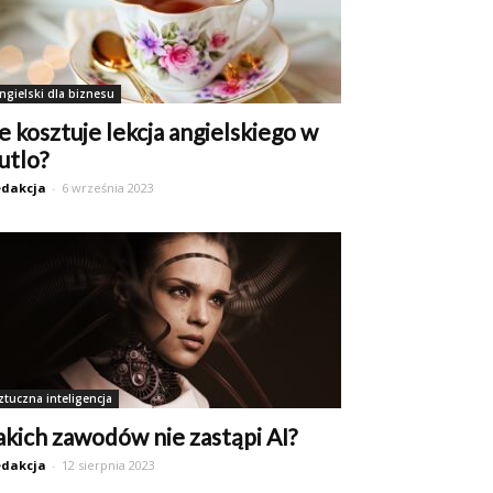
ngielski dla biznesu
le kosztuje lekcja angielskiego w
utlo?
dakcja
-
6 września 2023
ztuczna inteligencja
akich zawodów nie zastąpi AI?
dakcja
-
12 sierpnia 2023