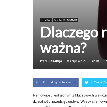
Finanse
Analiza rentowności
Dlaczego r
ważna?
Przez
Redakcja
-
30 sierpnia 2023
600
Podziel się na Facebooku
Tweet (Ćw
Rentowność jest jednym z kluczowych wskaźni
działalności przedsiębiorstwa. Wysoka rentowno