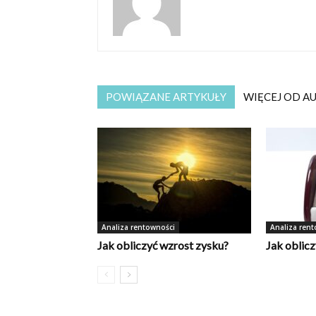
POWIĄZANE ARTYKUŁY
WIĘCEJ OD A
Analiza rentowności
Analiza ren
Jak obliczyć wzrost zysku?
Jak oblic