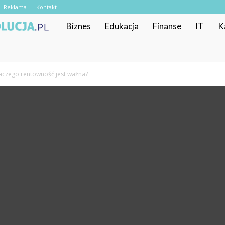
Reklama
Kontakt
RekrutacyjnaRewolucja.pl
Biznes
Edukacja
Finanse
IT
K
aczego rentowność jest ważna?