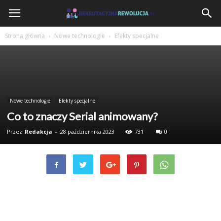
RekrutacyjnaRewolucja.pl
Strona główna
Nowe technologie
Efekty specjalne
Nowe technologie
Efekty specjalne
Co to znaczy Serial animowany?
Przez
Redakcja
-
28 października 2023
731
0