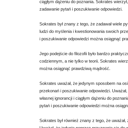
ciągłym dążeniu do poznania. Sokrates wierzył
zadawanie pytań i poszukiwanie odpowiedzi.
Sokrates był znany z tego, że zadawał wiele py
ludzi do myślenia i kwestionowania swoich prz
i poszukiwanie odpowiedzi można osiągnąć pr
Jego podejście do filozofii było bardzo praktyc
codziennym, a nie tylko w teorii. Sokrates wierz
można osiągnąć prawdziwą mądrość.
Sokrates uważał, że jedynym sposobem na osią
przekonań i poszukiwanie odpowiedzi. Uważał,
własnej ignorancji i ciągłym dążeniu do poznani
pytań i poszukiwanie odpowiedzi można osiąg
Sokrates był również znany z tego, że uważał, ż
Uważał, że jedynie poprzez przyznanie się do w