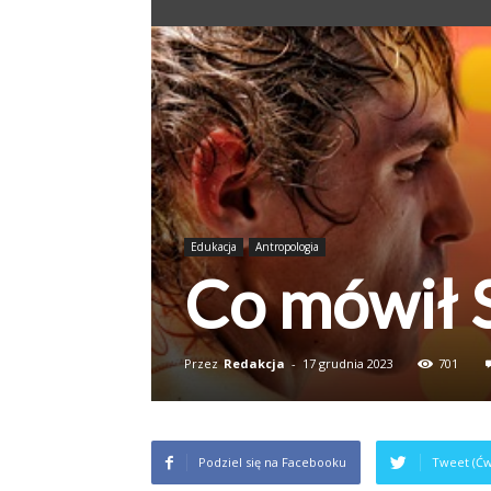
Edukacja
Antropologia
Co mówił 
Przez
Redakcja
-
17 grudnia 2023
701
Podziel się na Facebooku
Tweet (Ćw