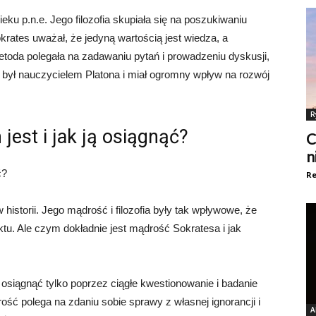
ieku p.n.e. Jego filozofia skupiała się na poszukiwaniu
okrates uważał, że jedyną wartością jest wiedza, a
etoda polegała na zadawaniu pytań i prowadzeniu dyskusji,
 był nauczycielem Platona i miał ogromny wpływ na rozwój
R
est i jak ją osiągnąć?
C
n
ć?
Re
historii. Jego mądrość i filozofia były tak wpływowe, że
ktu. Ale czym dokładnie jest mądrość Sokratesa i jak
siągnąć tylko poprzez ciągłe kwestionowanie i badanie
ć polega na zdaniu sobie sprawy z własnej ignorancji i
A