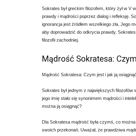
Sokrates był greckim filozofem, który żył w V w
prawdy i mądrości poprzez dialog i refleksję. S
ignorancja jest źródłem wszelkiego zła. Jego m
aby doprowadzić do odkrycia prawdy. Sokrates
filozofii zachodniej.
Mądrość Sokratesa: Czym j
Mądrość Sokratesa: Czym jest i jak ją osiągną
Sokrates był jednym z największych filozofów w 
jego imię stało się synonimem mądrości i intele
można ją osiągnąć?
Dla Sokratesa mądrość była czymś, co można o
swoich przekonań. Uważał, że prawdziwa mądroś