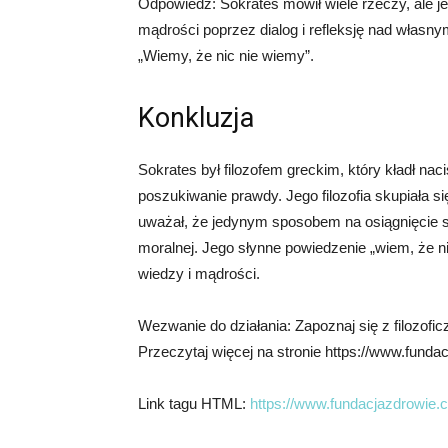
Odpowiedź: Sokrates mówił wiele rzeczy, ale jeg
mądrości poprzez dialog i refleksję nad własn
„Wiemy, że nic nie wiemy”.
Konkluzja
Sokrates był filozofem greckim, który kładł na
poszukiwanie prawdy. Jego filozofia skupiała s
uważał, że jedynym sposobem na osiągnięcie sz
moralnej. Jego słynne powiedzenie „wiem, że n
wiedzy i mądrości.
Wezwanie do działania: Zapoznaj się z filozofi
Przeczytaj więcej na stronie https://www.funda
Link tagu HTML:
https://www.fundacjazdrowie.c