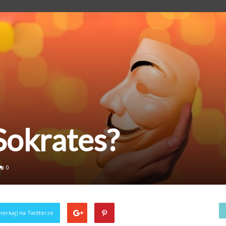
Sokrates?
0
ierkaj) na Twitterze