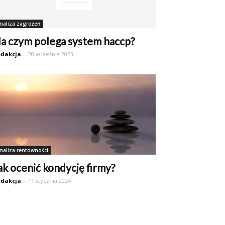
naliza zagrożeń
a czym polega system haccp?
dakcja
-
20 września 2023
naliza rentowności
ak ocenić kondycję firmy?
dakcja
-
11 stycznia 2024