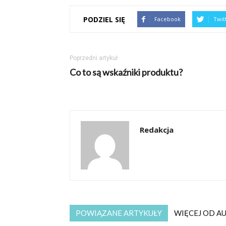
PODZIEL SIĘ
Facebook
Twit
Poprzedni artykuł
Co to są wskaźniki produktu?
Redakcja
POWIĄZANE ARTYKUŁY
WIĘCEJ OD A