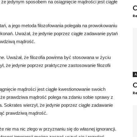
, że jedynym sposobem na osiągnięcie mądrości jest ciągłe
C
Re
tań, a jego metoda filozofowania polegała na prowokowaniu
ekonań. Uważał, że jedynie poprzez ciągłe zadawanie pytań
awdziwą mądrość.
zne. Uważał, że filozofia powinna być stosowana w życiu
ył, że jedynie poprzez praktyczne zastosowanie filozofii
A
C
gnięcie mądrości jest ciągłe kwestionowanie swoich
Re
 że prawdziwa mądrość polega na zdaniu sobie sprawy z
a. Sokrates wierzył, że jedynie poprzez ciągłe zadawanie
nąć prawdziwą mądrość.
e nie ma nic złego w przyznaniu się do własnej ignorancji.
łasnej ignorancji można zacząć uczyć się i rozwijać.