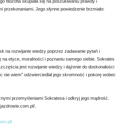
o filozofia skupiała się na poszukiwaniu prawdy i
ymi przekonaniami. Jego słynne powiedzenie brzmiało:
cisk na rozwijanie wiedzy poprzez zadawanie pytań i
ię na etyce, moralności i poznaniu samego siebie. Sokrates
częścia jest rozwijanie wiedzy i dążenie do doskonałości
ic nie wiem” odzwierciedlał jego skromność i pokorę wobec
cznymi przemyśleniami Sokratesa i odkryj jego mądrość.
cjazdrowie.com.pl/.
om.pl/