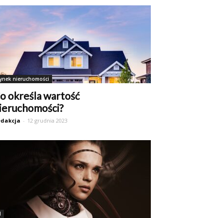
ynek nieruchomości
o określa wartość
ieruchomości?
dakcja
-
12 grudnia 2023
I