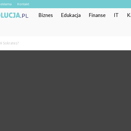
Reklama
Kontakt
RekrutacyjnaRewolucja.pl
Biznes
Edukacja
Finanse
IT
K
ł Sokrates?