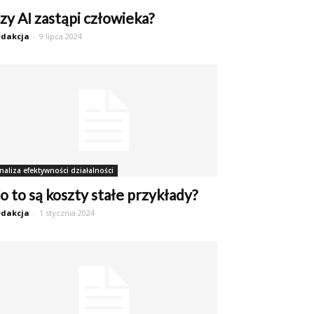
zy AI zastąpi człowieka?
dakcja
-
9 lipca 2024
naliza efektywności działalności
o to są koszty stałe przykłady?
dakcja
-
1 stycznia 2024