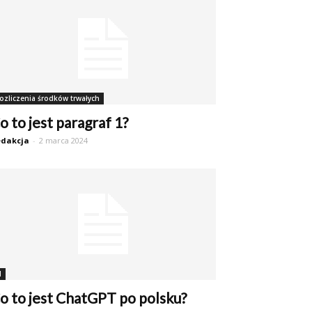
ozliczenia środków trwałych
o to jest paragraf 1?
dakcja
-
2 marca 2024
I
o to jest ChatGPT po polsku?