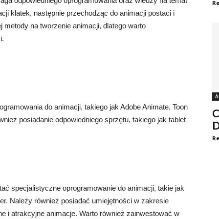
aga odpowiedniego oprogramowania oraz wiedzy na temat
Re
ji klatek, następnie przechodząc do animacji postaci i
j metody na tworzenie animacji, dlatego warto
i.
A
gramowania do animacji, takiego jak Adobe Animate, Toon
C
ież posiadanie odpowiedniego sprzętu, takiego jak tablet
D
Re
ć specjalistyczne oprogramowanie do animacji, takie jak
. Należy również posiadać umiejętności w zakresie
wne i atrakcyjne animacje. Warto również zainwestować w