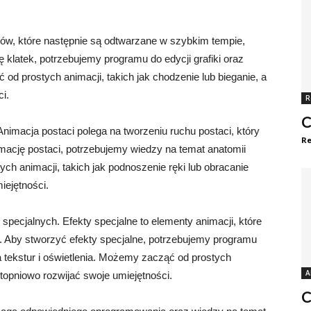
azów, które następnie są odtwarzane w szybkim tempie,
 klatek, potrzebujemy programu do edycji grafiki oraz
d prostych animacji, takich jak chodzenie lub bieganie, a
i.
R
C
Animacja postaci polega na tworzeniu ruchu postaci, który
Re
imację postaci, potrzebujemy wiedzy na temat anatomii
ych animacji, takich jak podnoszenie ręki lub obracanie
iejętności.
specjalnych. Efekty specjalne to elementy animacji, które
i. Aby stworzyć efekty specjalne, potrzebujemy programu
ia tekstur i oświetlenia. Możemy zacząć od prostych
A
stopniowo rozwijać swoje umiejętności.
C