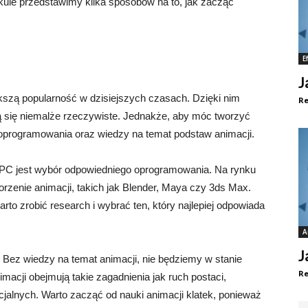
ykule przedstawimy kilka sposobów na to, jak zacząć
E
J
ększą popularność w dzisiejszych czasach. Dzięki nim
Re
ą się niemalże rzeczywiste. Jednakże, aby móc tworzyć
oprogramowania oraz wiedzy na temat podstaw animacji.
 PC jest wybór odpowiedniego oprogramowania. Na rynku
worzenie animacji, takich jak Blender, Maya czy 3ds Max.
rto zrobić research i wybrać ten, który najlepiej odpowiada
A
J
 Bez wiedzy na temat animacji, nie będziemy w stanie
Re
acji obejmują takie zagadnienia jak ruch postaci,
cjalnych. Warto zacząć od nauki animacji klatek, ponieważ