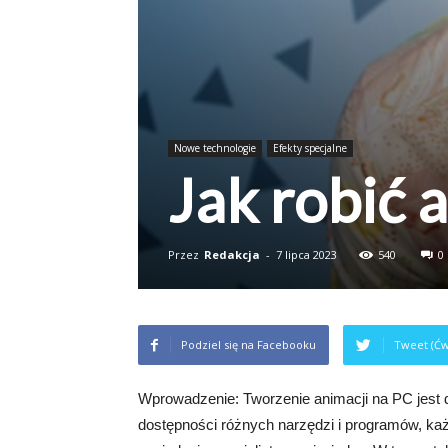
Nowe technologie
Efekty specjalne
Jak robić 
Przez
Redakcja
-
7 lipca 2023
540
0
Podziel się na Facebooku
Tweet (Ćw
Wprowadzenie: Tworzenie animacji na PC jest dz
dostępności różnych narzędzi i programów, k