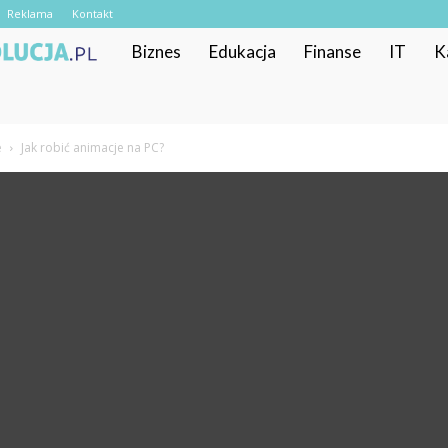
Reklama
Kontakt
RekrutacyjnaRewolucja.pl
Biznes
Edukacja
Finanse
IT
K
e
Jak robić animacje na PC?