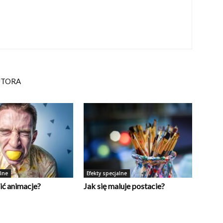
UTORA
alne
Efekty specjalne
ić animacje?
Jak się maluje postacie?