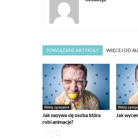
POWIĄZANE ARTYKUŁY
WIĘCEJ OD A
Efekty specjalne
Efekty specj
Jak nazywa się osoba która
Jak wycen
robi animacje?