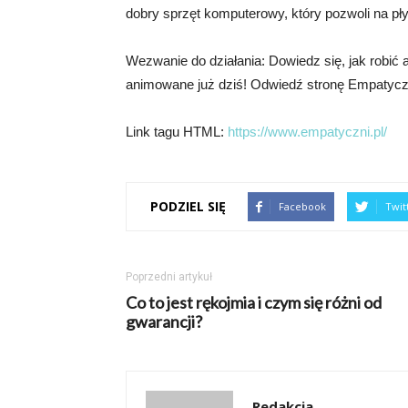
dobry sprzęt komputerowy, który pozwoli na pł
Wezwanie do działania: Dowiedz się, jak robić 
animowane już dziś! Odwiedź stronę Empatyczni
Link tagu HTML:
https://www.empatyczni.pl/
PODZIEL SIĘ
Facebook
Twit
Poprzedni artykuł
Co to jest rękojmia i czym się różni od
gwarancji?
Redakcja