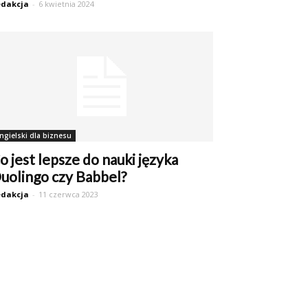
dakcja
-
6 kwietnia 2024
ngielski dla biznesu
o jest lepsze do nauki języka
uolingo czy Babbel?
dakcja
-
11 czerwca 2023