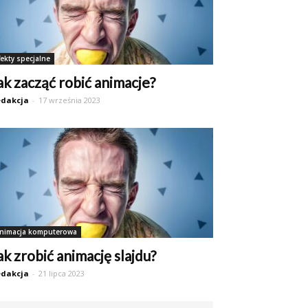
fekty specjalne
ak zacząć robić animacje?
dakcja
-
17 września 2023
nimacja komputerowa
ak zrobić animację slajdu?
dakcja
-
21 lipca 2023