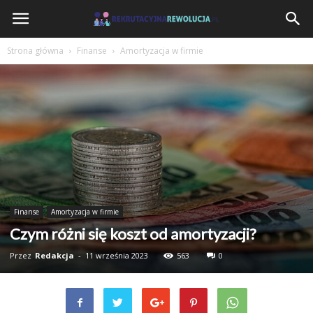
RekrutacyjnaRewolucja.pl
Strona główna
Finanse
Amortyzacja w firmie
Finanse
Amortyzacja w firmie
Czym różni się koszt od amortyzacji?
Przez
Redakcja
-
11 września 2023
563
0