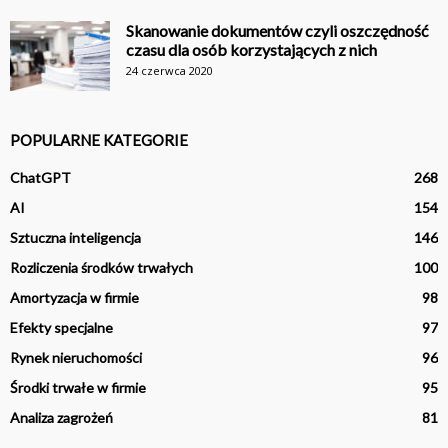
Skanowanie dokumentów czyli oszczędność
czasu dla osób korzystających z nich
24 czerwca 2020
POPULARNE KATEGORIE
ChatGPT
268
AI
154
Sztuczna inteligencja
146
Rozliczenia środków trwałych
100
Amortyzacja w firmie
98
Efekty specjalne
97
Rynek nieruchomości
96
Środki trwałe w firmie
95
Analiza zagrożeń
81