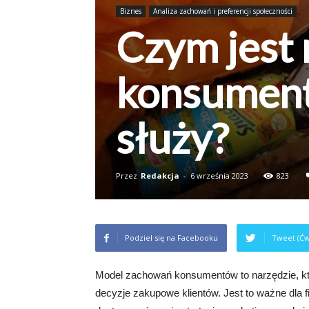
Biznes
Analiza zachowań i preferencji społeczności
Czym jest
konsument
służy?
Przez
Redakcja
-
6 września 2023
823
Podziel się na Facebooku
Tweet (Ćw
Model zachowań konsumentów to narzędzie, któ
decyzje zakupowe klientów. Jest to ważne dla f