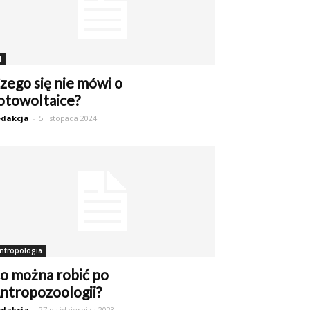
I
zego się nie mówi o
otowoltaice?
dakcja
-
5 listopada 2024
ntropologia
o można robić po
ntropozoologii?
dakcja
-
27 października 2023