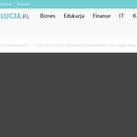
eklama
Kontakt
RekrutacyjnaRewolucja.pl
Biznes
Edukacja
Finanse
IT
K
ncji społeczności
Czym jest model zachowań konsumentów i do czego służy