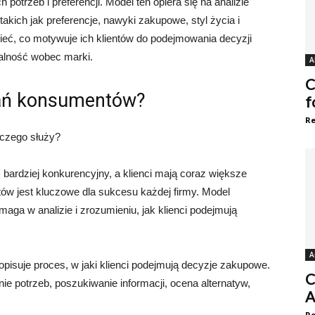
potrzeb i preferencji. Model ten opiera się na analizie
ich jak preferencje, nawyki zakupowe, styl życia i
mieć, co motywuje ich klientów do podejmowania decyzji
jalność wobec marki.
A
C
ań konsumentów?
f
Re
czego służy?
 bardziej konkurencyjny, a klienci mają coraz większe
 jest kluczowe dla sukcesu każdej firmy. Model
ga w analizie i zrozumieniu, jak klienci podejmują
A
pisuje proces, w jaki klienci podejmują decyzje zakupowe.
C
ie potrzeb, poszukiwanie informacji, ocena alternatyw,
A
Re