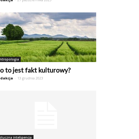
ntropologia
o to jest fakt kulturowy?
dakcja
-
13 grudnia 2023
ztuczna inteligencja