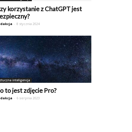
zy korzystanie z ChatGPT jest
ezpieczny?
dakcja
-
8 stycznia 2024
ztuczna inteligencja
o to jest zdjęcie Pro?
dakcja
-
6 sierpnia 2023