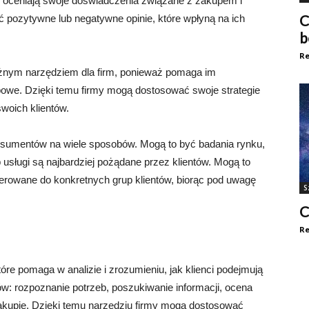
i oceniają swoje doświadczenia związane z zakupem i
C
ć pozytywne lub negatywne opinie, które wpłyną na ich
b
Re
nym narzędziem dla firm, ponieważ pomaga im
powe. Dzięki temu firmy mogą dostosować swoje strategie
swoich klientów.
umentów na wiele sposobów. Mogą to być badania rynku,
 usługi są najbardziej pożądane przez klientów. Mogą to
erowane do konkretnych grup klientów, biorąc pod uwagę
S
C
Re
e pomaga w analizie i zrozumieniu, jak klienci podejmują
ów: rozpoznanie potrzeb, poszukiwanie informacji, ocena
akupie. Dzięki temu narzędziu firmy mogą dostosować