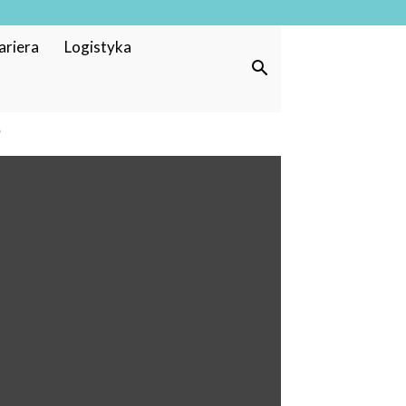
ariera
Logistyka
?