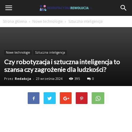
RekrutacyjnaRewolucja.pl
Strona główna
Nowe technologie
Sztuczna inteligencja
Nowe technologie
Sztuczna inteligencja
Czy robotyzacja i sztuczna inteligencja to
szansa czy zagrożenie dla ludzkości?
Przez
Redakcja
-
23 września 2024
395
0