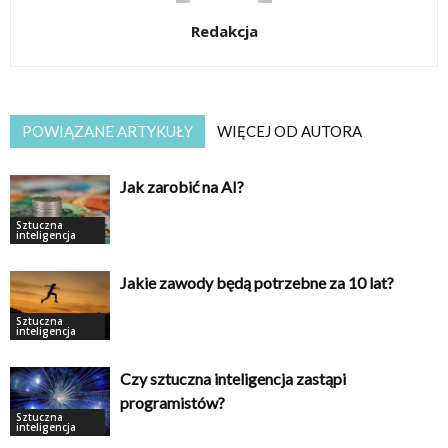
Redakcja
POWIĄZANE ARTYKUŁY
WIĘCEJ OD AUTORA
Jak zarobić na AI?
Sztuczna
inteligencja
Jakie zawody będą potrzebne za 10 lat?
Sztuczna
inteligencja
Czy sztuczna inteligencja zastąpi
programistów?
Sztuczna
inteligencja